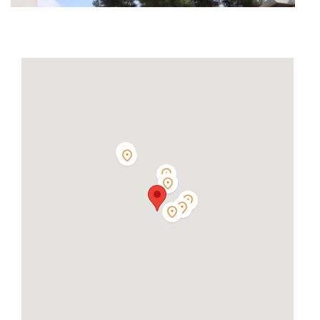
ESAT LA Valbarelle
93 Boulevard de la Valbarelle, Lots 301-302
13011
Marseille
Voir l'établissement