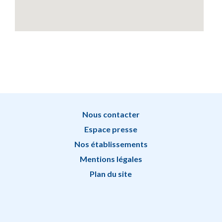
Nous contacter
Espace presse
Nos établissements
ESRP La Rouguière
Mentions légales
101 Boulevard des Libérateurs
Plan du site
13011
Marseille
Voir l'établissement