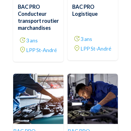
BAC PRO
BAC PRO
Conducteur
Logistique
transport routier
marchandises
3 ans
3 ans
LPP St-André
LPP St-André