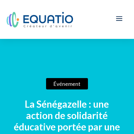
a
Événement
La Sénégazelle : une
action de solidarité
éducative portée par une