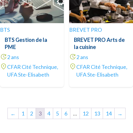
BTS
BREVET PRO
BTS Gestion de la
BREVET PRO Arts de
PME
la cuisine
2 ans
2 ans
CFAR Cité Technique,
CFAR Cité Technique,
UFA Ste-Elisabeth
UFA Ste-Elisabeth
←
1
2
3
4
5
6
…
12
13
14
→